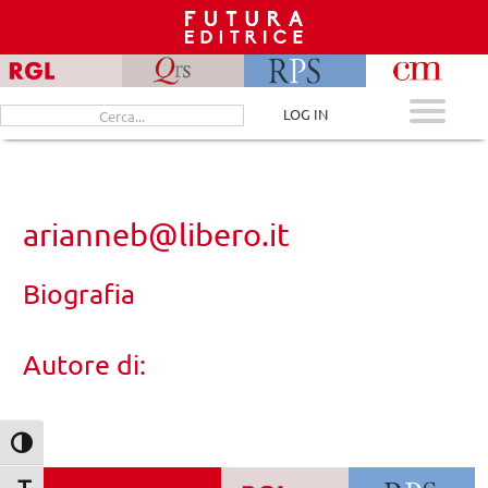
Skip
to
content
Cerca
LOG IN
per:
arianneb@libero.it
Biografia
Autore di:
Attiva/disattiva alto contrasto