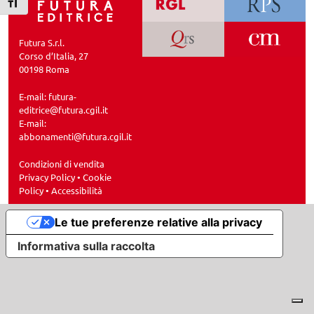
Attiva/disattiva dimensione testo
Futura S.r.l.
Corso d’Italia, 27
00198 Roma
E-mail:
futura-
editrice@futura.cgil.it
E-mail:
abbonamenti@futura.cgil.it
Condizioni di vendita
Privacy Policy
•
Cookie
Policy
•
Accessibilità
Le tue preferenze relative alla privacy
Informativa sulla raccolta