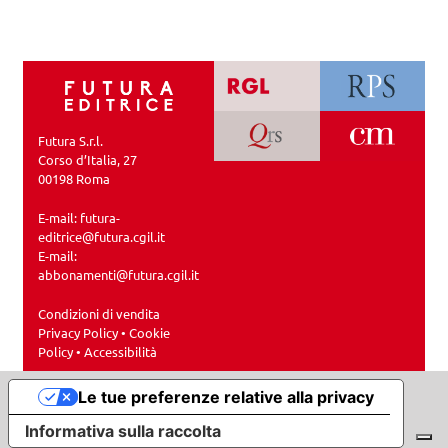
Futura S.r.l.
Corso d’Italia, 27
00198 Roma
E-mail:
futura-
editrice@futura.cgil.it
E-mail:
abbonamenti@futura.cgil.it
Condizioni di vendita
Privacy Policy
•
Cookie
Policy
•
Accessibilità
Le tue preferenze relative alla privacy
Informativa sulla raccolta