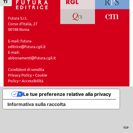
Attiva/disattiva dimensione testo
Futura S.r.l.
Corso d’Italia, 27
00198 Roma
E-mail:
futura-
editrice@futura.cgil.it
E-mail:
abbonamenti@futura.cgil.it
Condizioni di vendita
Privacy Policy
•
Cookie
Policy
•
Accessibilità
Le tue preferenze relative alla privacy
Informativa sulla raccolta