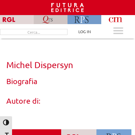
Skip
to
content
Cerca
LOG IN
per:
Michel Dispersyn
Biografia
Autore di:
Attiva/disattiva alto contrasto