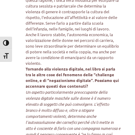
questa ragione, l’unica vera modalità per estirpare la
cultura sessista e patriarcale che determina la
violenza di genere è contrapporle la cultura del
rispetto, l’educazione all’affettività e al valore delle
differenze. Serve farlo a partire dalla scuola
dell’infanzia, nelle famiglie, nei luoghi di lavoro.
Anche il lavoro stabile, l’autonomia economica, la
valorizzazione delle donne nei percorsi di carriera,
Attiva/disattiva alto contrasto
sono leve straordinarie per determinare un equilibrio
di potere nella società e nella coppia, ma anche per
Attiva/disattiva dimensione testo
avere la condizione di emanciparsi da un rapporto
violento.
Tornando alla violenza digitale, nel libro si parla
tra le altre cose del fenomeno delle “challenge
online, e di “negazionismo digitale”. Possiamo qui
accennare questi due contenuti?
Un aspetto particolarmente preoccupante della
violenza digitale maschile sulle donne è il numero
elevato di soggetti che può coinvolgere. L’effetto
branco è molto diffuso e, oltre a istigare
comportamenti violenti, determina anche
l’autoassoluzione dei carnefici perché chi li mette in
atto è cosciente di farlo con una compagnia numerosa e
quindi il pensiero conseguente è “se lo fanno in così