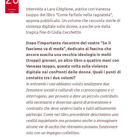
Intervista a Lara Ghiglione, autrice con Vanessa
Novembre
2023
Isoppo del libro “Come farfalle nella ragnatela”,
appena pubblicato. Un volume che racconta storie di
violenza digitale sulle donne, a poche ore dalla
tragica fine di Giulia Cecchettin
Dopo l’importante riscontro del vostro “Se il
fascismo va di moda”, dedicato al fascino che
ancora suscita una vecchia ideologia in molti
(troppi) giovani, un altro libro a quattro mani con
Vanessa Isoppo, questa volta sulla violenza
digitale nei confronti delle donne. Quali i punti di
contatto tra i due volumi?
In entrambi i casi abbiamo voluto analizzare due
fenomeni sociali e culturali che ci preoccupano e ci
interrogano, per provare a dare un piccolo contributo
alla necessaria e doverosa opera di prevenzione e
contrasto che deve vederci tutte e tutti attivamente
partecipi. Come nel libro precedente descriviamo una
realtà inquietante ma proviamo anche a immaginare
alcune vie di uscita che riteniamo possano funzionare
solo con un impegno collettivo.