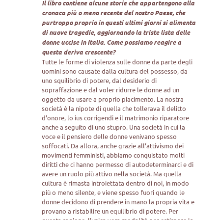
Il libro contiene alcune storie che appartengono alla
cronaca più o meno recente del nostro Paese, che
purtroppo proprio in questi ultimi giorni si alimenta
di nuove tragedie, aggiornando la triste lista delle
donne uccise in Italia. Come possiamo reagire a
questa deriva crescente?
Tutte le forme di violenza sulle donne da parte degli
uomini sono causate dalla cultura del possesso, da
uno squilibrio di potere, dal desiderio di
sopraffazione e dal voler ridurre le donne ad un
oggetto da usare a proprio piacimento. La nostra
società è la nipote di quella che tollerava il delitto
d’onore, lo ius corrigendi e il matrimonio riparatore
anche a seguito di uno stupro. Una società in cui la
voce e il pensiero delle donne venivano spesso
soffocati. Da allora, anche grazie all’attivismo dei
movimenti femministi, abbiamo conquistato molti
diritti che ci hanno permesso di autodeterminarci e di
avere un ruolo più attivo nella società. Ma quella
cultura è rimasta introiettata dentro di noi, in modo
più o meno silente, e viene spesso fuori quando le
donne decidono di prendere in mano la propria vita e
provano a ristabilire un equilibrio di potere. Per