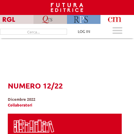
Skip
to
content
Cerca
LOG IN
per:
NUMERO 12/22
Dicembre 2022
Collaboratori