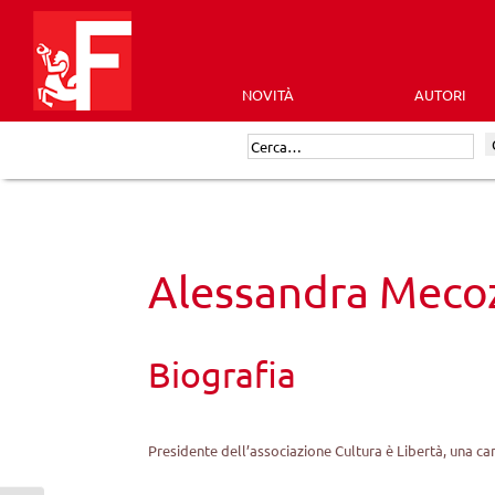
Skip
to
content
NOVITÀ
AUTORI
Futura
Cerca:
Editrice
Alessandra Meco
Biografia
Presidente dell’associazione Cultura è Libertà, una c