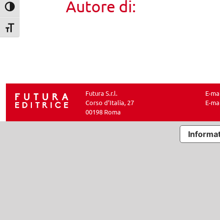
Autore di:
Attiva/disattiva alto contrasto
Attiva/disattiva dimensione testo
Futura S.r.l.
E-ma
Corso d’Italia, 27
E-ma
00198 Roma
Informat