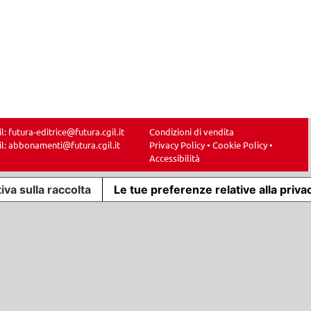
il:
futura-editrice@futura.cgil.it
Condizioni di vendita
il:
abbonamenti@futura.cgil.it
Privacy Policy
•
Cookie Policy
•
Accessibilità
iva sulla raccolta
Le tue preferenze relative alla priva