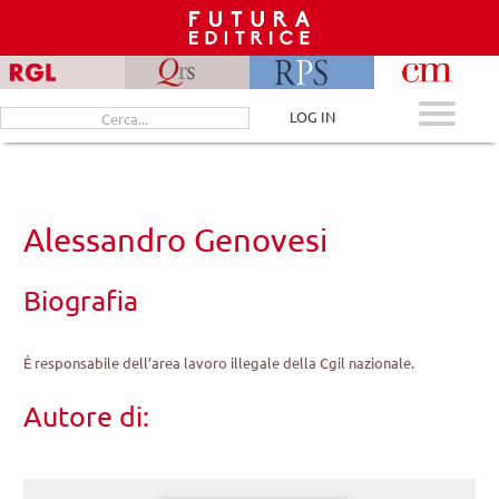
Skip
to
content
Cerca
LOG IN
per:
Alessandro Genovesi
Biografia
È responsabile dell’area lavoro illegale della Cgil nazionale.
Autore di: