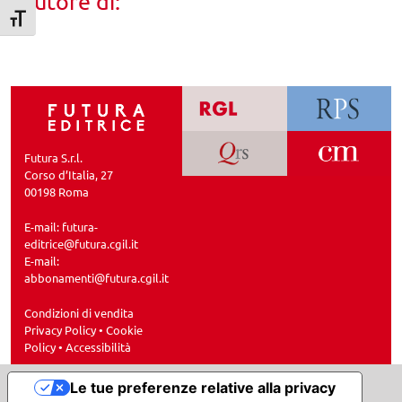
Autore di:
Attiva/disattiva dimensione testo
Futura S.r.l.
Corso d’Italia, 27
00198 Roma
E-mail:
futura-
editrice@futura.cgil.it
E-mail:
abbonamenti@futura.cgil.it
Condizioni di vendita
Privacy Policy
•
Cookie
Policy
•
Accessibilità
Le tue preferenze relative alla privacy