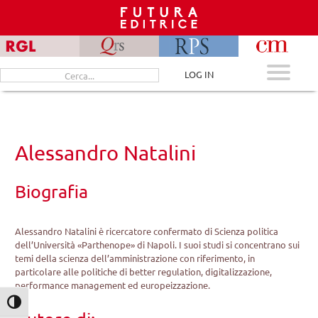
Skip
to
content
Cerca
LOG IN
per:
Alessandro Natalini
Biografia
Alessandro Natalini è ricercatore confermato di Scienza politica
dell’Università «Parthenope» di Napoli. I suoi studi si concentrano sui
temi della scienza dell’amministrazione con riferimento, in
particolare alle politiche di better regulation, digitalizzazione,
performance management ed europeizzazione.
Attiva/disattiva alto contrasto