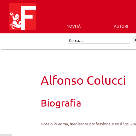
Skip
to
content
NOVITÀ
AUTORI
Futura
Cerca:
Editrice
Alfonso Colucci
Biografia
Notaio in Roma, mediatore professionale ex d.lgs. 28/2