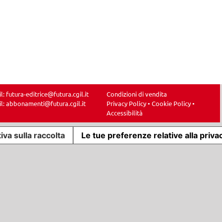
il:
futura-editrice@futura.cgil.it
Condizioni di vendita
il:
abbonamenti@futura.cgil.it
Privacy Policy
•
Cookie Policy
•
Accessibilità
iva sulla raccolta
Le tue preferenze relative alla priva