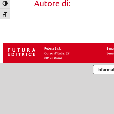
Autore di:
Attiva/disattiva alto contrasto
Attiva/disattiva dimensione testo
Futura S.r.l.
E-ma
Corso d’Italia, 27
E-ma
00198 Roma
Informat