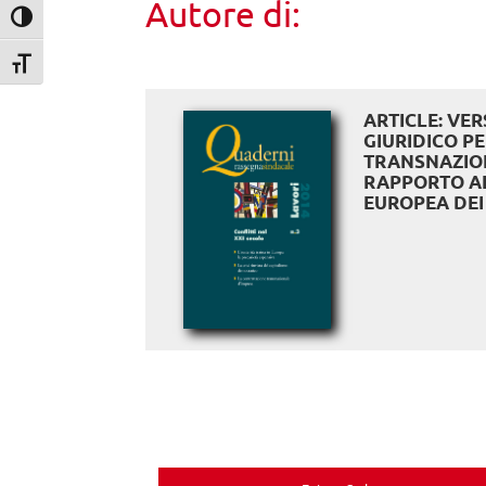
Autore di:
Attiva/disattiva alto contrasto
Attiva/disattiva dimensione testo
ARTICLE: VE
GIURIDICO PE
TRANSNAZION
RAPPORTO A
EUROPEA DEI