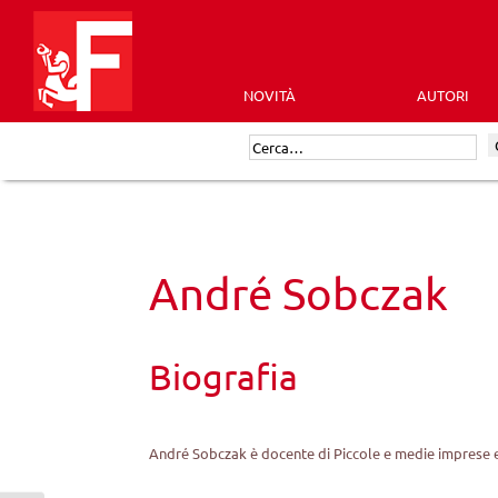
Skip
to
content
NOVITÀ
AUTORI
Futura
Cerca:
Editrice
André Sobczak
Biografia
André Sobczak è docente di Piccole e medie imprese 