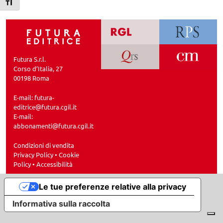
Attiva/disattiva dimensione testo
Futura S.r.l.
Corso d’Italia, 27
00198 Roma
E-mail:
futura-
editrice@futura.cgil.it
E-mail:
abbonamenti@futura.cgil.it
Condizioni di vendita
Privacy Policy
•
Cookie
Policy
•
Accessibilità
Le tue preferenze relative alla privacy
Informativa sulla raccolta