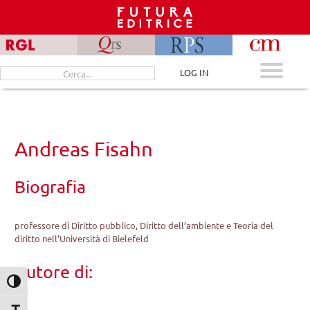
Skip
to
content
Cerca
LOG IN
per:
Andreas Fisahn
Biografia
professore di Diritto pubblico, Diritto dell’ambiente e Teoria del
diritto nell’Università di Bielefeld
Autore di:
Attiva/disattiva alto contrasto