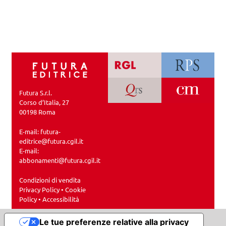
Futura S.r.l.
Corso d’Italia, 27
00198 Roma
E-mail:
futura-
editrice@futura.cgil.it
E-mail:
abbonamenti@futura.cgil.it
Condizioni di vendita
Privacy Policy
•
Cookie
Policy
•
Accessibilità
Le tue preferenze relative alla privacy