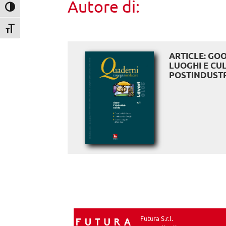
Autore di:
Attiva/disattiva alto contrasto
Attiva/disattiva dimensione testo
ARTICLE: GOO
LUOGHI E CU
POSTINDUST
Futura S.r.l.