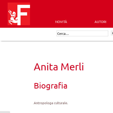
Skip
to
content
NOVITÀ
AUTORI
Futura
Cerca:
Editrice
Anita Merli
Biografia
Antropologa culturale.