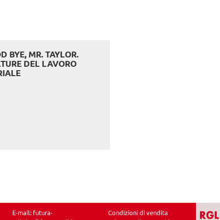
D BYE, MR. TAYLOR.
LTURE DEL LAVORO
RIALE
E-mail:
futura-
Condizioni di vendita