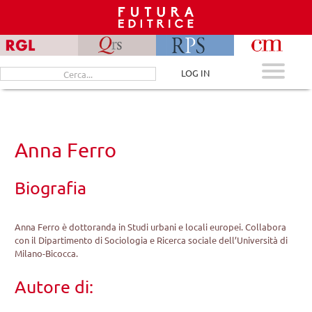
Skip
to
content
Cerca
LOG IN
per:
Anna Ferro
Biografia
Anna Ferro è dottoranda in Studi urbani e locali europei. Collabora
con il Dipartimento di Sociologia e Ricerca sociale dell’Università di
Milano-Bicocca.
Autore di: