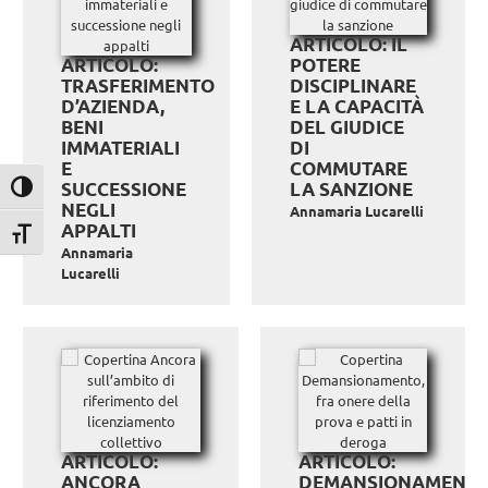
ARTICOLO: IL
ARTICOLO:
POTERE
TRASFERIMENTO
DISCIPLINARE
D’AZIENDA,
E LA CAPACITÀ
BENI
DEL GIUDICE
IMMATERIALI
DI
E
COMMUTARE
SUCCESSIONE
LA SANZIONE
Attiva/disattiva alto contrasto
NEGLI
Annamaria Lucarelli
APPALTI
Attiva/disattiva dimensione testo
Annamaria
Lucarelli
ARTICOLO:
ARTICOLO:
ANCORA
DEMANSIONAMENTO