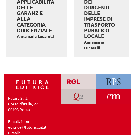
APPLICABILITÀ
DEI
DELLE
DIRIGENTI
GARANZIE
DELLE
ALLA
IMPRESE DI
CATEGORIA
TRASPORTO
DIRIGENZIALE
PUBBLICO
LOCALE
Annamaria Lucarelli
Annamaria
Lucarelli
Futura S.r.l.
Corso d’Italia, 27
00198 Roma
E-mail:
futura-
editrice@futura.cgil.it
E-mail: