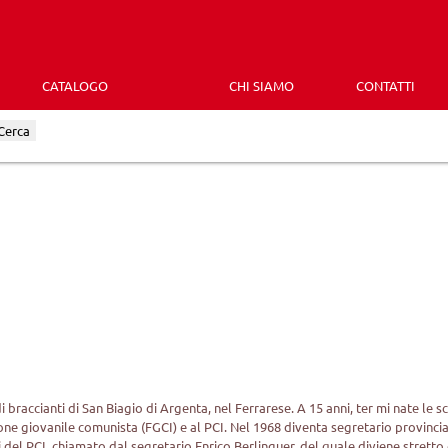
CATALOGO
CHI SIAMO
CONTATTI
Cerca
braccianti di San Biagio di Argenta, nel Ferrarese. A 15 anni, ter mi nate le s
ione giovanile comunista (FGCI) e al PCI. Nel 1968 diventa segretario provinciale
del PCI, chiamato dal segretario Enrico Berlinguer, del quale diviene stretto