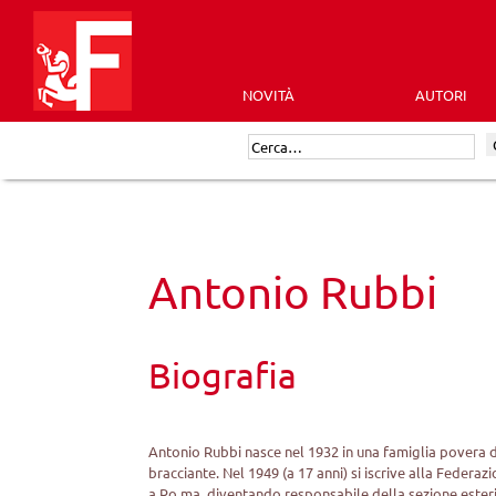
Skip
to
content
NOVITÀ
AUTORI
Futura
Cerca:
Editrice
Antonio Rubbi
Biografia
Antonio Rubbi nasce nel 1932 in una famiglia povera di 
bracciante. Nel 1949 (a 17 anni) si iscrive alla Federaz
a Ro ma, diventando responsabile della sezione esteri 