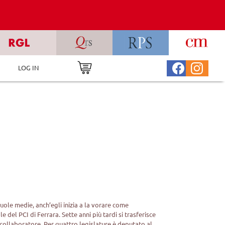
LOG IN
cuole medie, anch’egli inizia a la vorare come
 del PCI di Ferrara. Sette anni più tardi si trasferisce
 collaboratore. Per quattro legislature è deputato al