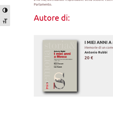
Parlamento.
Attiva/disattiva alto contrasto
Autore di:
Attiva/disattiva dimensione testo
I MIEI ANNI 
Memorie di un comu
Antonio Rubbi
20 €