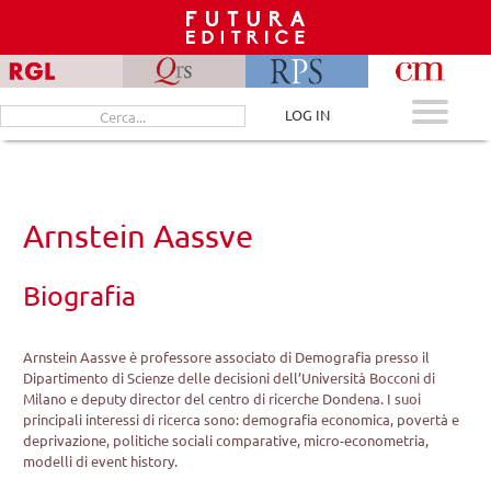
Skip
to
content
Cerca
LOG IN
per:
Arnstein Aassve
Biografia
Arnstein Aassve è professore associato di Demografia presso il
Dipartimento di Scienze delle decisioni dell’Università Bocconi di
Milano e deputy director del centro di ricerche Dondena. I suoi
principali interessi di ricerca sono: demografia economica, povertà e
deprivazione, politiche sociali comparative, micro-econometria,
modelli di event history.