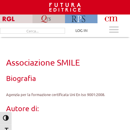
Skip
to
content
Cerca
LOG IN
per:
Associazione SMILE
Biografia
Agenzia per la formazione certificata Uni En Iso 9001:2008.
Autore di:
Attiva/disattiva alto contrasto