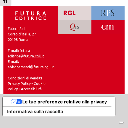
Attiva/disattiva dimensione testo
Futura S.r.l.
Corso d’Italia, 27
00198 Roma
E-mail:
futura-
editrice@futura.cgil.it
E-mail:
abbonamenti@futura.cgil.it
Condizioni di vendita
Privacy Policy
•
Cookie
Policy
•
Accessibilità
Le tue preferenze relative alla privacy
Informativa sulla raccolta