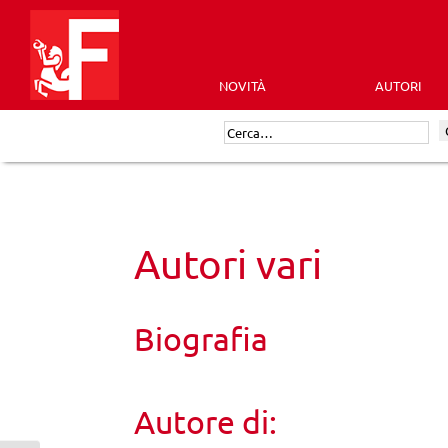
Skip
to
content
NOVITÀ
AUTORI
Futura
Cerca:
Editrice
Autori vari
Biografia
Autore di: