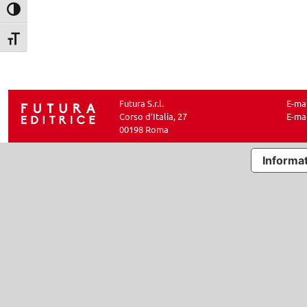
Attiva/disattiva alto contrasto
Attiva/disattiva dimensione testo
Futura S.r.l.
E-ma
Corso d’Italia, 27
E-ma
00198 Roma
Informat