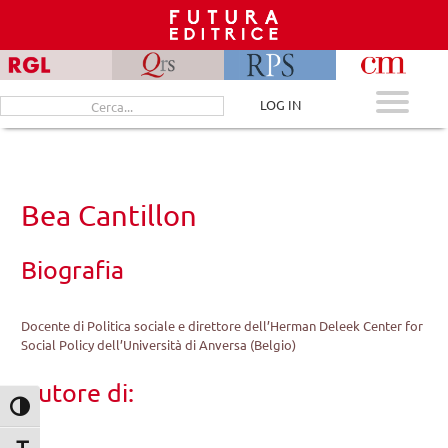
Skip
to
content
Cerca
LOG IN
per:
Bea Cantillon
Biografia
Docente di Politica sociale e direttore dell’Herman Deleek Center for
Social Policy dell’Università di Anversa (Belgio)
Autore di:
Attiva/disattiva alto contrasto