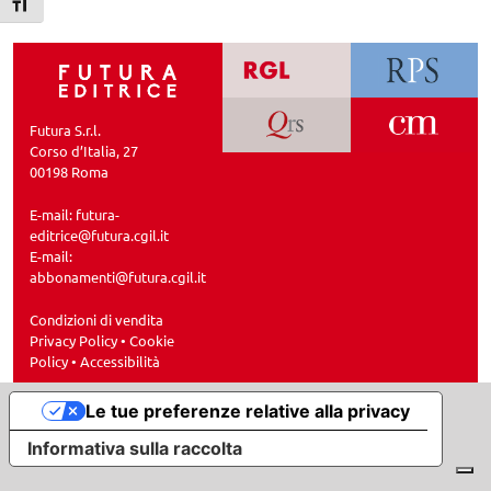
Attiva/disattiva dimensione testo
Futura S.r.l.
Corso d’Italia, 27
00198 Roma
E-mail:
futura-
editrice@futura.cgil.it
E-mail:
abbonamenti@futura.cgil.it
Condizioni di vendita
Privacy Policy
•
Cookie
Policy
•
Accessibilità
Le tue preferenze relative alla privacy
Informativa sulla raccolta