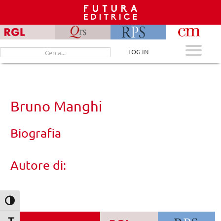
Skip
to
content
Cerca
LOG IN
per:
Bruno Manghi
Biografia
Autore di:
Attiva/disattiva alto contrasto