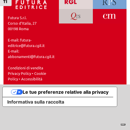
Attiva/disattiva dimensione testo
Futura S.r.l.
Corso d’Italia, 27
00198 Roma
E-mail:
futura-
editrice@futura.cgil.it
E-mail:
abbonamenti@futura.cgil.it
Condizioni di vendita
Privacy Policy
•
Cookie
Policy
•
Accessibilità
Le tue preferenze relative alla privacy
Informativa sulla raccolta