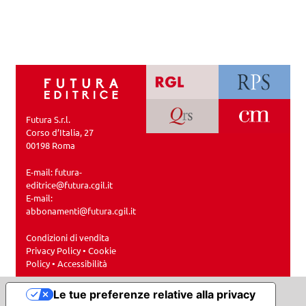
Futura S.r.l.
Corso d’Italia, 27
00198 Roma
E-mail:
futura-
editrice@futura.cgil.it
E-mail:
abbonamenti@futura.cgil.it
Condizioni di vendita
Privacy Policy
•
Cookie
Policy
•
Accessibilità
Le tue preferenze relative alla privacy