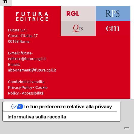
Attiva/disattiva dimensione testo
Futura S.r.l.
Corso d’Italia, 27
00198 Roma
E-mail:
futura-
editrice@futura.cgil.it
E-mail:
abbonamenti@futura.cgil.it
Condizioni di vendita
Privacy Policy
•
Cookie
Policy
•
Accessibilità
Le tue preferenze relative alla privacy
Informativa sulla raccolta