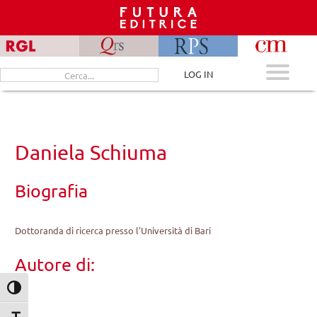
Skip
to
content
Cerca
LOG IN
per:
Daniela Schiuma
Biografia
Dottoranda di ricerca presso l'Università di Bari
Autore di:
Attiva/disattiva alto contrasto