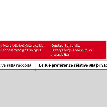
il:
futura-editrice@futura.cgil.it
Condizioni di vendita
il:
abbonamenti@futura.cgil.it
Privacy Policy
•
Cookie Policy
•
Accessibilità
iva sulla raccolta
Le tue preferenze relative alla priva