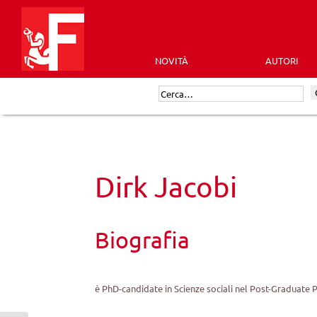
Skip
to
content
NOVITÀ
AUTORI
Futura
Cerca:
Editrice
Dirk Jacobi
Biografia
è PhD-candidate in Scienze sociali nel Post-Graduate