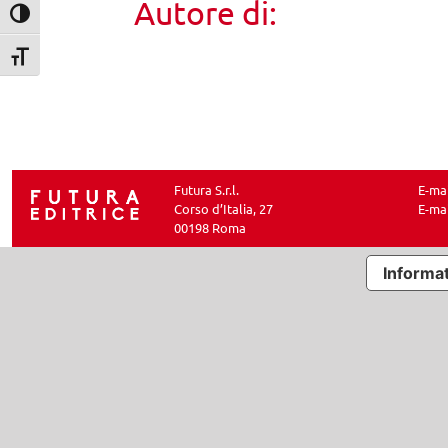
Autore di:
Attiva/disattiva alto contrasto
Attiva/disattiva dimensione testo
Futura S.r.l.
E-ma
Corso d’Italia, 27
E-ma
00198 Roma
Informat