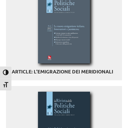
ARTICLE: L’EMIGRAZIONE DEI MERIDIONALI
Attiva/disattiva alto contrasto
Attiva/disattiva dimensione testo