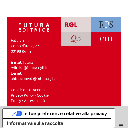
Futura S.r.l.
Corso d’Italia, 27
00198 Roma
E-mail:
futura-
editrice@futura.cgil.it
E-mail:
abbonamenti@futura.cgil.it
Condizioni di vendita
Privacy Policy
•
Cookie
Policy
•
Accessibilità
Le tue preferenze relative alla privacy
Informativa sulla raccolta