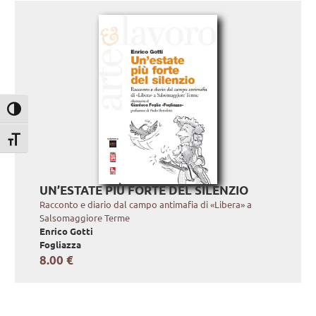
Attiva/disattiva alto contrasto
Attiva/disattiva dimensione testo
UN’ESTATE PIÙ FORTE DEL SILENZIO
Racconto e diario dal campo antimafia di «Libera» a
Salsomaggiore Terme
Enrico Gotti
Fogliazza
8.00 €