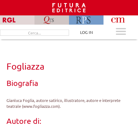
Skip
to
content
Cerca
LOG IN
per:
Fogliazza
Biografia
Gianluca Foglia, autore satirico, illustratore, autore e interprete
teatrale (www.fogliazza.com).
Autore di: