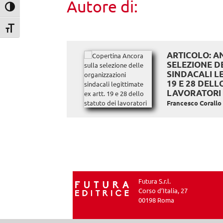
Autore di:
Attiva/disattiva alto contrasto
Attiva/disattiva dimensione testo
ARTICOLO: A
SELEZIONE D
SINDACALI LE
19 E 28 DELL
LAVORATORI
Francesco Corallo
Futura S.r.l.
Corso d’Italia, 27
00198 Roma