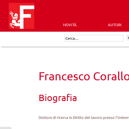
Skip
to
content
NOVITÀ
AUTORI
Futura
Cerca:
Editrice
Francesco Corall
Biografia
Dottore di ricerca in Diritto del lavoro presso l’Univers