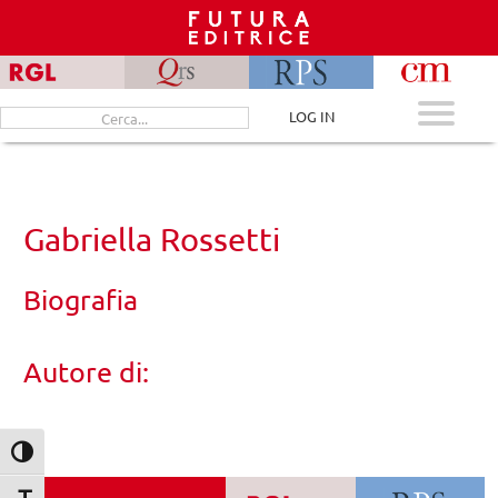
Skip
to
content
Cerca
LOG IN
per:
Gabriella Rossetti
Biografia
Autore di:
Attiva/disattiva alto contrasto