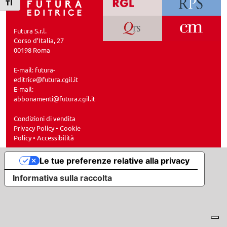
Attiva/disattiva dimensione testo
Futura S.r.l.
Corso d’Italia, 27
00198 Roma
E-mail:
futura-
editrice@futura.cgil.it
E-mail:
abbonamenti@futura.cgil.it
Condizioni di vendita
Privacy Policy
•
Cookie
Policy
•
Accessibilità
Le tue preferenze relative alla privacy
Informativa sulla raccolta