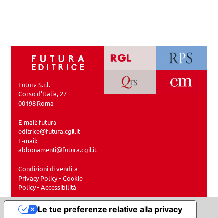
Futura S.r.l.
Corso d’Italia, 27
00198 Roma
E-mail:
futura-
editrice@futura.cgil.it
E-mail:
abbonamenti@futura.cgil.it
Condizioni di vendita
Privacy Policy
•
Cookie
Policy
•
Accessibilità
Le tue preferenze relative alla privacy