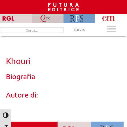
Skip
to
content
Cerca
LOG IN
per:
Khouri
Biografia
Autore di:
Attiva/disattiva alto contrasto