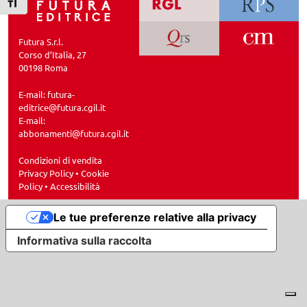
Attiva/disattiva dimensione testo
Futura S.r.l.
Corso d’Italia, 27
00198 Roma
E-mail:
futura-
editrice@futura.cgil.it
E-mail:
abbonamenti@futura.cgil.it
Condizioni di vendita
Privacy Policy
•
Cookie
Policy
•
Accessibilità
Le tue preferenze relative alla privacy
Informativa sulla raccolta