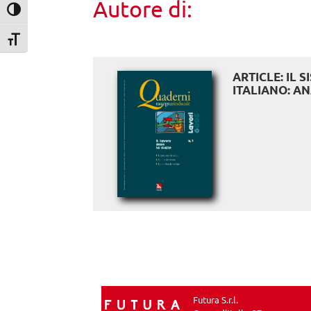
Autore di:
Attiva/disattiva alto contrasto
Attiva/disattiva dimensione testo
ARTICLE: IL 
ITALIANO: AN
Futura S.r.l.