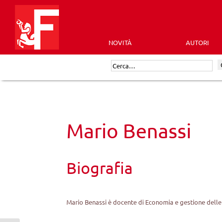
Skip
to
content
NOVITÀ
AUTORI
Futura
Cerca:
Editrice
Mario Benassi
Biografia
Mario Benassi è docente di Economia e gestione delle 