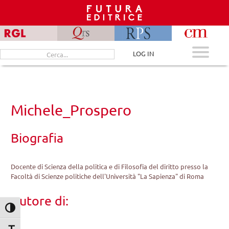
Skip
to
content
Cerca
LOG IN
per:
Michele_Prospero
Biografia
Docente di Scienza della politica e di Filosofia del diritto presso la
Facoltà di Scienze politiche dell'Università "La Sapienza" di Roma
Autore di:
Attiva/disattiva alto contrasto