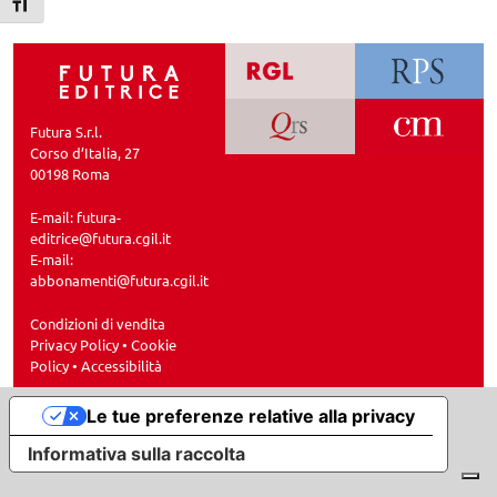
Attiva/disattiva dimensione testo
Futura S.r.l.
Corso d’Italia, 27
00198 Roma
E-mail:
futura-
editrice@futura.cgil.it
E-mail:
abbonamenti@futura.cgil.it
Condizioni di vendita
Privacy Policy
•
Cookie
Policy
•
Accessibilità
Le tue preferenze relative alla privacy
Informativa sulla raccolta