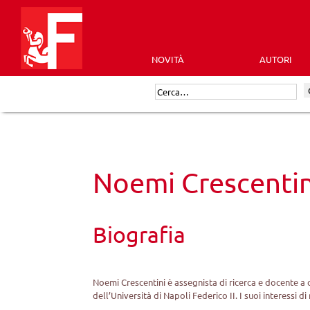
Skip
to
content
NOVITÀ
AUTORI
Futura
Cerca:
Editrice
Noemi Crescentin
Biografia
Noemi Crescentini è assegnista di ricerca e docente a 
dell’Università di Napoli Federico II. I suoi interessi 