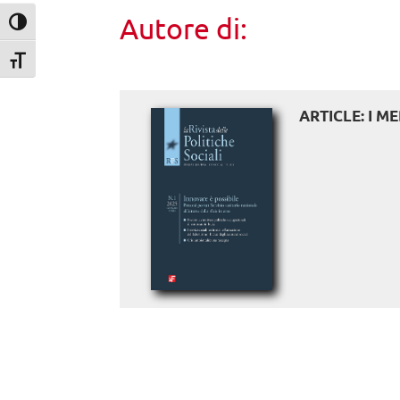
Autore di:
Attiva/disattiva alto contrasto
Attiva/disattiva dimensione testo
ARTICLE: I M