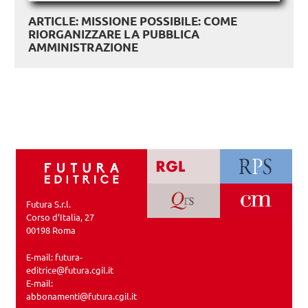
ARTICLE: MISSIONE POSSIBILE: COME
RIORGANIZZARE LA PUBBLICA
AMMINISTRAZIONE
Futura S.r.l.
Corso d’Italia, 27
00198 Roma
E-mail:
futura-
editrice@futura.cgil.it
E-mail:
abbonamenti@futura.cgil.it