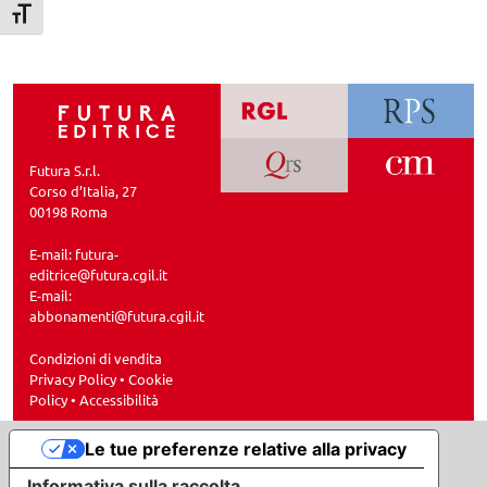
Attiva/disattiva dimensione testo
Futura S.r.l.
Corso d’Italia, 27
00198 Roma
E-mail:
futura-
editrice@futura.cgil.it
E-mail:
abbonamenti@futura.cgil.it
Condizioni di vendita
Privacy Policy
•
Cookie
Policy
•
Accessibilità
Le tue preferenze relative alla privacy
Informativa sulla raccolta