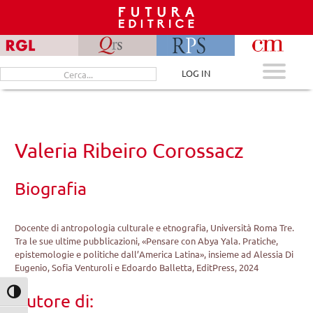
Skip
to
content
Cerca
LOG IN
per:
Valeria Ribeiro Corossacz
Biografia
Docente di antropologia culturale e etnografia, Università Roma Tre.
Tra le sue ultime pubblicazioni, «Pensare con Abya Yala. Pratiche,
epistemologie e politiche dall’America Latina», insieme ad Alessia Di
Eugenio, Sofia Venturoli e Edoardo Balletta, EditPress, 2024
Attiva/disattiva alto contrasto
Autore di: