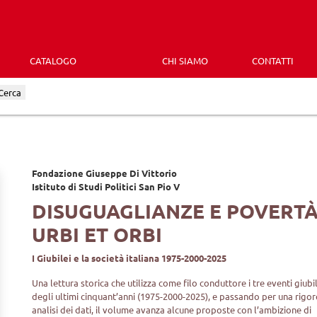
CATALOGO
CHI SIAMO
CONTATTI
Cerca
Fondazione Giuseppe Di Vittorio
Istituto di Studi Politici San Pio V
DISUGUAGLIANZE E POVERT
URBI ET ORBI
I Giubilei e la società italiana 1975-2000-2025
Una lettura storica che utilizza come filo conduttore i tre eventi giubil
degli ultimi cinquant’anni (1975-2000-2025), e passando per una rigo
analisi dei dati, il volume avanza alcune proposte con l’ambizione di