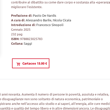
contribuire al dibattito su come dare corpo e sostanza alla «speranza
migliorare l’esistente.
Prefazione di:
Paolo De Nardis
A cura di:
Alessandro Barile
,
Nicola Cicala
Introduzione di:
Francesco Sinopoli
Gennaio 2025
232 pag
ISBN:
9788823025783
Collana:
Saggi
Cartaceo 15.00 €
i anni novanta. Aumenta il numero di persone in povertà, assoluta e relativa, 
le disuguaglianze non sono soltanto di natura economica, patrimoniale o
registrano anche nell’accesso allo studio e ai saperi, all’energia, alle cure medic
 quantità e qualità del tempo libero e in altre dimensioni ancora. Le disuguagl