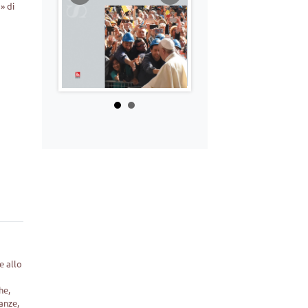
» di
e allo
he,
ianze,