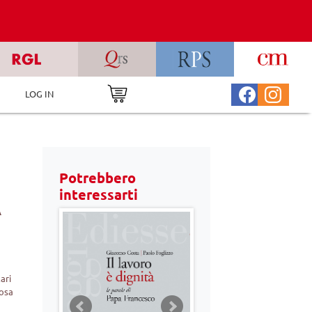
LOG IN
Potrebbero
interessarti
À
ari
rosa