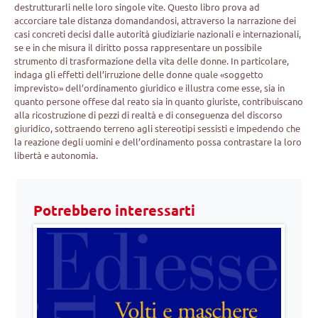
destrutturarli nelle loro singole vite. Questo libro prova ad
accorciare tale distanza domandandosi, attraverso la narrazione dei
casi concreti decisi dalle autorità giudiziarie nazionali e internazionali,
se e in che misura il diritto possa rappresentare un possibile
strumento di trasformazione della vita delle donne. In particolare,
indaga gli effetti dell’irruzione delle donne quale «soggetto
imprevisto» dell’ordinamento giuridico e illustra come esse, sia in
quanto persone offese dal reato sia in quanto giuriste, contribuiscano
alla ricostruzione di pezzi di realtà e di conseguenza del discorso
giuridico, sottraendo terreno agli stereotipi sessisti e impedendo che
la reazione degli uomini e dell’ordinamento possa contrastare la loro
libertà e autonomia.
Potrebbero interessarti