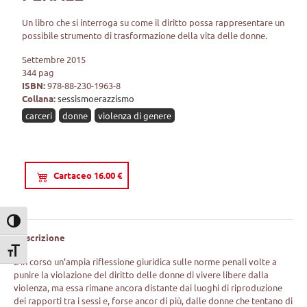
Un libro che si interroga su come il diritto possa rappresentare un
possibile strumento di trasformazione della vita delle donne.
Settembre 2015
344 pag
ISBN:
978-88-230-1963-8
Collana:
sessismoerazzismo
carceri
donne
violenza di genere
Cartaceo 16.00 €
Attiva/disattiva alto contrasto
Descrizione
Attiva/disattiva dimensione testo
È in corso un’ampia riflessione giuridica sulle norme penali volte a
punire la violazione del diritto delle donne di vivere libere dalla
violenza, ma essa rimane ancora distante dai luoghi di riproduzione
dei rapporti tra i sessi e, forse ancor di più, dalle donne che tentano di