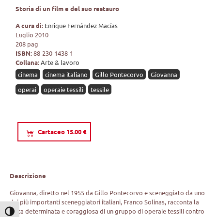
Storia di un film e del suo restauro
A cura di:
Enrique Fernández Macías
Luglio 2010
208 pag
ISBN:
88-230-1438-1
Collana:
Arte & lavoro
cinema
cinema italiano
Gillo Pontecorvo
Giovanna
operai
operaie tessili
tessile
Cartaceo 15.00 €
Descrizione
Giovanna, diretto nel 1955 da Gillo Pontecorvo e sceneggiato da uno
dei più importanti sceneggiatori italiani, Franco Solinas, racconta la
lotta determinata e coraggiosa di un gruppo di operaie tessili contro
Attiva/disattiva alto contrasto