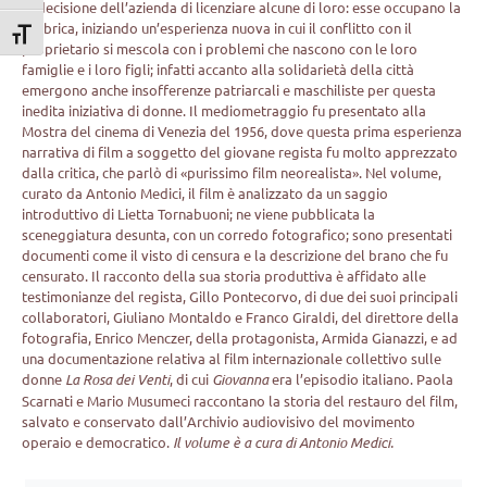
la decisione dell’azienda di licenziare alcune di loro: esse occupano la
fabbrica, iniziando un’esperienza nuova in cui il conflitto con il
Attiva/disattiva dimensione testo
proprietario si mescola con i problemi che nascono con le loro
famiglie e i loro figli; infatti accanto alla solidarietà della città
emergono anche insofferenze patriarcali e maschiliste per questa
inedita iniziativa di donne. Il mediometraggio fu presentato alla
Mostra del cinema di Venezia del 1956, dove questa prima esperienza
narrativa di film a soggetto del giovane regista fu molto apprezzato
dalla critica, che parlò di «purissimo film neorealista». Nel volume,
curato da Antonio Medici, il film è analizzato da un saggio
introduttivo di Lietta Tornabuoni; ne viene pubblicata la
sceneggiatura desunta, con un corredo fotografico; sono presentati
documenti come il visto di censura e la descrizione del brano che fu
censurato. Il racconto della sua storia produttiva è affidato alle
testimonianze del regista, Gillo Pontecorvo, di due dei suoi principali
collaboratori, Giuliano Montaldo e Franco Giraldi, del direttore della
fotografia, Enrico Menczer, della protagonista, Armida Gianazzi, e ad
una documentazione relativa al film internazionale collettivo sulle
donne
La Rosa dei Venti
, di cui
Giovanna
era l’episodio italiano. Paola
Scarnati e Mario Musumeci raccontano la storia del restauro del film,
salvato e conservato dall’Archivio audiovisivo del movimento
operaio e democratico.
Il volume è a cura di Antonio Medici.