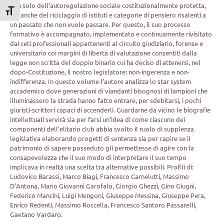
non solo dell’autoregolazione sociale costituzionalmente protetta,
Attiva/disattiva dimensione testo
ma anche del riciclaggio di istituti e categorie di pensiero risalenti a
un passato che non vuole passare. Per questo, il suo processo
formativo è accompagnato, implementato e continuamente rivisitato
dai ceti professionali appartenenti al circuito giudiziario, forense e
universitario coi margini di libertà di valutazione consentiti dalla
legge non scritta del doppio binario cui ha deciso di attenersi, nel
dopo-Costituzione, il nostro legislatore: non-ingerenza e non-
indifferenza. In questo volume l’autore analizza lo star system
accademico dove generazioni di viandanti bisognosi di lampioni che
illuminassero la strada hanno fatto entrare, per sdebitarsi, i pochi
giuristi-scrittori capaci di accenderli. Guardarne da vicino le biografie
intellettuali servirà sia per farsi un’idea di come ciascuno dei
componenti dell’elitario club abbia svolto il ruolo di supplenza
legislativa elaborando progetti di sentenza sia per capire se il
patrimonio di sapere posseduto gli permettesse di agire con la
consapevolezza che il suo modo di interpretare il suo tempo
implicava in realtà una scelta tra alternative possibili. Profili di:
Ludovico Barassi, Marco Biagi, Francesco Carnelutti, Massimo
D’Antona, Mario Giovanni Garofalo, Giorgio Ghezzi, Gino Giugni,
Federico Mancini, Luigi Mengoni, Giuseppe Messina, Giuseppe Pera,
Enrico Redenti, Massimo Roccella, Francesco Santoro Passarelli,
Gaetano Vardaro.