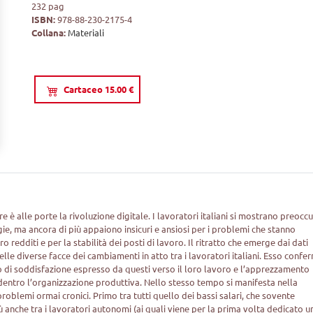
232 pag
ISBN:
978-88-230-2175-4
Collana:
Materiali
Cartaceo 15.00 €
e è alle porte la rivoluzione digitale. I lavoratori italiani si mostrano preocc
gie, ma ancora di più appaiono insicuri e ansiosi per i problemi che stanno
o redditi e per la stabilità dei posti di lavoro. Il ritratto che emerge dai dati
le diverse facce dei cambiamenti in atto tra i lavoratori italiani. Esso confe
llo di soddisfazione espresso da questi verso il loro lavoro e l’apprezzamento
dentro l’organizzazione produttiva. Nello stesso tempo si manifesta nella
roblemi ormai cronici. Primo tra tutti quello dei bassi salari, che sovente
 anche tra i lavoratori autonomi (ai quali viene per la prima volta dedicato u