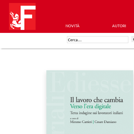
Skip
to
content
NOVITÀ
AUTORI
Futura
Cerca:
Editrice