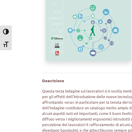
Attiva/disattiva alto contrasto
Attiva/disattiva dimensione testo
Descrizione
Questa terza indagine sui lavoratori si è svolta mentr
per gli effetti dell’introduzione delle nuove tecnolo
affrontando «ora»: in particolare per la tenuta dei lor
dell’indagine costituisce un catalogo molto ampio del
alcuni aspetti noti ed importanti, come il buon live
diffuso verso i miglioramenti ergonomici introdotti 
percezione dei lavoratori il rafforzamento di alcuni p
diventano bassissimi, e che attecchiscono sempre più