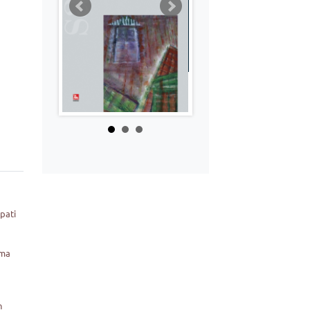
upati
rma
n