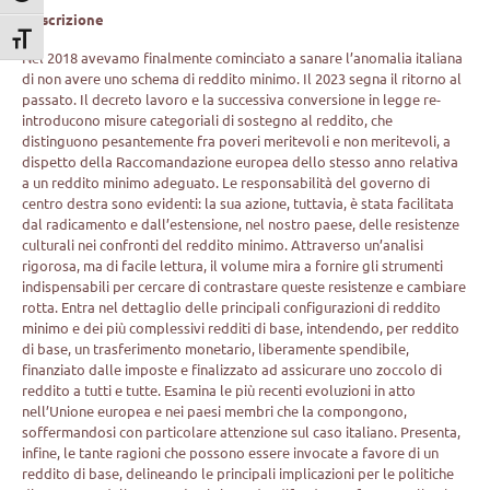
Descrizione
Attiva/disattiva dimensione testo
Nel 2018 avevamo finalmente cominciato a sanare l’anomalia italiana
di non avere uno schema di reddito minimo. Il 2023 segna il ritorno al
passato. Il decreto lavoro e la successiva conversione in legge re-
introducono misure categoriali di sostegno al reddito, che
distinguono pesantemente fra poveri meritevoli e non meritevoli, a
dispetto della Raccomandazione europea dello stesso anno relativa
a un reddito minimo adeguato. Le responsabilità del governo di
centro destra sono evidenti: la sua azione, tuttavia, è stata facilitata
dal radicamento e dall’estensione, nel nostro paese, delle resistenze
culturali nei confronti del reddito minimo. Attraverso un’analisi
rigorosa, ma di facile lettura, il volume mira a fornire gli strumenti
indispensabili per cercare di contrastare queste resistenze e cambiare
rotta. Entra nel dettaglio delle principali configurazioni di reddito
minimo e dei più complessivi redditi di base, intendendo, per reddito
di base, un trasferimento monetario, liberamente spendibile,
finanziato dalle imposte e finalizzato ad assicurare uno zoccolo di
reddito a tutti e tutte. Esamina le più recenti evoluzioni in atto
nell’Unione europea e nei paesi membri che la compongono,
soffermandosi con particolare attenzione sul caso italiano. Presenta,
infine, le tante ragioni che possono essere invocate a favore di un
reddito di base, delineando le principali implicazioni per le politiche