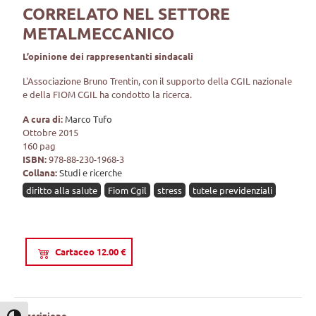
CORRELATO NEL SETTORE
METALMECCANICO
L’opinione dei rappresentanti sindacali
L'Associazione Bruno Trentin, con il supporto della CGIL nazionale
e della FIOM CGIL ha condotto la ricerca.
A cura di:
Marco Tufo
Ottobre 2015
160 pag
ISBN:
978-88-230-1968-3
Collana:
Studi e ricerche
diritto alla salute
Fiom Cgil
stress
tutele previdenziali
Cartaceo 12.00 €
Descrizione