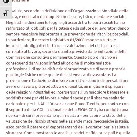
Attiva/disattiva alto contrasto
La salute, secondo la definizione dell’Organizzazione Mondiale della
Attiva/disattiva dimensione testo
Sanità, è uno stato di completo benessere, fisico, mentale e sociale.
Negli ultimi dieci anni le leggi e gli accordi tra le parti sociali hanno
rafforzato gli obblighi per la tutela della salute dei lavoratori dando
sempre maggiore importanza alla prevenzione dei rischi psicosociali.
In particolare, il decreto legislativo 81/2008 impone a tutte le
imprese l’obbligo di effettuare la valutazione del rischio stress
correlato al lavoro, secondo quanto previsto dalle indicazioni della
Commissione consultiva permanente. Questo tipo di rischio e i
conseguenti danni sono infatti all’origine di molte malattie
professionali, di molte disfunzioni organizzative e di vere e proprie
patologie fisiche come quelle del sistema cardiovascolare. La
prevenzione e l’adozione di misure correttive sono indispensabili per
avere un lavoro più produttivo e di qualità, un migliore dispiegarsi
delle relazioni industriali ed interpersonali, un maggiore benessere e
soddisfazione per chi lavora e minori spese per il sistema sanitario
nazionale e per l’INAIL. L’Associazione Bruno Trentin, per conto e con
il supporto della CGIL nazionale e della FIOM CGIL, ha condotto una
ricerca – di cui si presentano qui i risultati – per capire lo stato della
valutazione del rischio stress nelle aziende metalmeccaniche in Italia,
ascoltando il parere dei Rappresentanti dei lavoratori per la salute e
sicurezza. Come mostrano le analisi, una delle sfide principali è quella