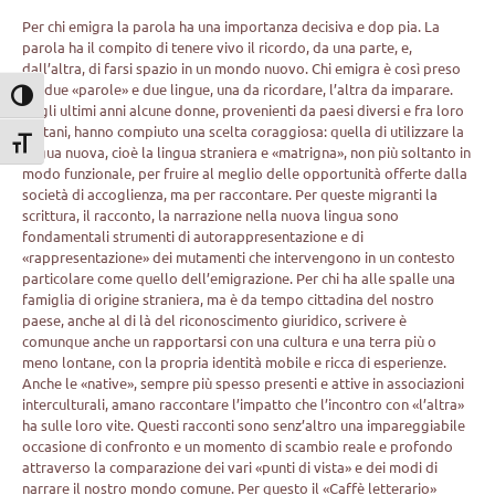
Per chi emigra la parola ha una importanza decisiva e dop pia. La
parola ha il compito di tenere vivo il ricordo, da una parte, e,
dall’altra, di farsi spazio in un mondo nuovo. Chi emigra è così preso
tra due «parole» e due lingue, una da ricordare, l’altra da imparare.
Attiva/disattiva alto contrasto
Negli ultimi anni alcune donne, provenienti da paesi diversi e fra loro
lontani, hanno compiuto una scelta coraggiosa: quella di utilizzare la
Attiva/disattiva dimensione testo
lingua nuova, cioè la lingua straniera e «matrigna», non più soltanto in
modo funzionale, per fruire al meglio delle opportunità offerte dalla
società di accoglienza, ma per raccontare. Per queste migranti la
scrittura, il racconto, la narrazione nella nuova lingua sono
fondamentali strumenti di autorappresentazione e di
«rappresentazione» dei mutamenti che intervengono in un contesto
particolare come quello dell’emigrazione. Per chi ha alle spalle una
famiglia di origine straniera, ma è da tempo cittadina del nostro
paese, anche al di là del riconoscimento giuridico, scrivere è
comunque anche un rapportarsi con una cultura e una terra più o
meno lontane, con la propria identità mobile e ricca di esperienze.
Anche le «native», sempre più spesso presenti e attive in associazioni
interculturali, amano raccontare l’impatto che l’incontro con «l’altra»
ha sulle loro vite. Questi racconti sono senz’altro una impareggiabile
occasione di confronto e un momento di scambio reale e profondo
attraverso la comparazione dei vari «punti di vista» e dei modi di
narrare il nostro mondo comune. Per questo il «Caffè letterario»