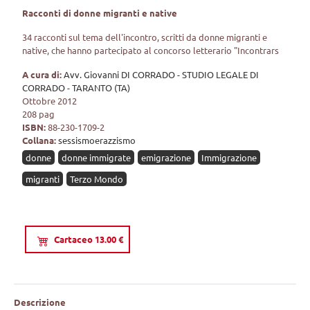
Racconti di donne migranti e native
34 racconti sul tema dell'incontro, scritti da donne migranti e
native, che hanno partecipato al concorso letterario "Incontrars
A cura di:
Avv. Giovanni DI CORRADO - STUDIO LEGALE DI
CORRADO - TARANTO (TA)
Ottobre 2012
208 pag
ISBN:
88-230-1709-2
Collana:
sessismoerazzismo
donne
donne immigrate
emigrazione
Immigrazione
migranti
Terzo Mondo
Cartaceo 13.00 €
Descrizione