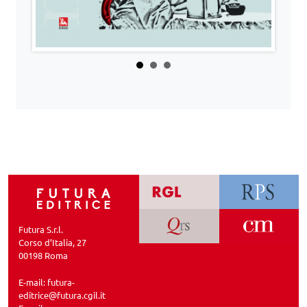
Futura S.r.l.
Corso d’Italia, 27
00198 Roma
E-mail:
futura-
editrice@futura.cgil.it