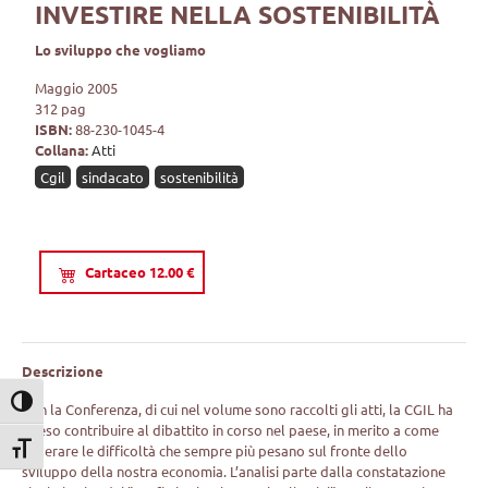
INVESTIRE NELLA SOSTENIBILITÀ
Lo sviluppo che vogliamo
Maggio 2005
312 pag
ISBN:
88-230-1045-4
Collana:
Atti
Cgil
sindacato
sostenibilità
Cartaceo 12.00 €
Descrizione
Attiva/disattiva alto contrasto
Con la Conferenza, di cui nel volume sono raccolti gli atti, la CGIL ha
inteso contribuire al dibattito in corso nel paese, in merito a come
superare le difficoltà che sempre più pesano sul fronte dello
Attiva/disattiva dimensione testo
sviluppo della nostra economia. L’analisi parte dalla constatazione