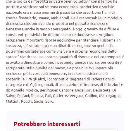
che la logica dei "profitti privati e oneri collettivi" con il tempo ha
portato a scaricare sul sistema economico, produttivo e sociale
nazionale una massa enorme di passività che assorbono fiumi di
risorse finanziarie, umane, ambientali. Ne è responsabile un modello
di crescita che, pur avendo prodotto nel passato ricchezza e
benessere, anche in modo sperequato, è oggi gravato da diffuse e
consistenti passività che debbono essere rimosse se si vogliono
recuperare importanti risorse aggiuntive per rilanciare il sistema. In
sostanza, si è voluto aprire un dibattito stringente su quella che
potremmo considerare come una vera e propria "economia dello
spreco" che drena una enorme quantità di risorse, e nel contempo si è
provato a dimostrare come, investendo queste risorse, per così dire
recuperate, sulla qualità del paese, sia possibile sviluppare più
ricchezza, più lavoro, più benessere, in sintesi un sistema più
sostenibile. Fra gli altri, i contributi di segretari di Federazioni di
categoria e di Cgil regionali, di associazioni di imprese, di istituzioni e
di: Agnello Modica, Berlinguer, Cantone, Decaillon, Della Seta, Di
Salvo, Epifani, Falasca, Fati, Gutierrez Vergara, Gallino, Marcegaglia,
Mattioli, Rocchi, Sachs, Soru.
Potrebbero interessarti