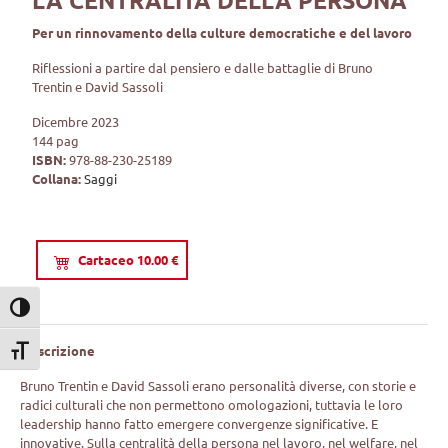
LA CENTRALITÀ DELLA PERSONA
Per un rinnovamento della culture democratiche e del lavoro
Riflessioni a partire dal pensiero e dalle battaglie di Bruno
Trentin e David Sassoli
Dicembre 2023
144 pag
ISBN:
978-88-230-25189
Collana:
Saggi
Cartaceo 10.00 €
Attiva/disattiva alto contrasto
Descrizione
Attiva/disattiva dimensione testo
Bruno Trentin e David Sassoli erano personalità diverse, con storie e
radici culturali che non permettono omologazioni, tuttavia le loro
leadership hanno fatto emergere convergenze significative. E
innovative. Sulla centralità della persona nel lavoro, nel welfare, nel