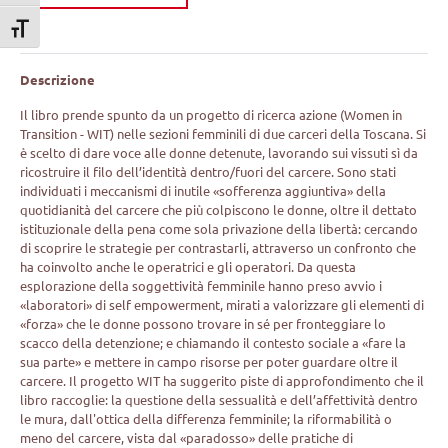
Attiva/disattiva dimensione testo
Descrizione
Il libro prende spunto da un progetto di ricerca azione (Women in
Transition - WIT) nelle sezioni femminili di due carceri della Toscana. Si
è scelto di dare voce alle donne detenute, lavorando sui vissuti sì da
ricostruire il filo dell’identità dentro/fuori del carcere. Sono stati
individuati i meccanismi di inutile «sofferenza aggiuntiva» della
quotidianità del carcere che più colpiscono le donne, oltre il dettato
istituzionale della pena come sola privazione della libertà: cercando
di scoprire le strategie per contrastarli, attraverso un confronto che
ha coinvolto anche le operatrici e gli operatori. Da questa
esplorazione della soggettività femminile hanno preso avvio i
«laboratori» di self empowerment, mirati a valorizzare gli elementi di
«forza» che le donne possono trovare in sé per fronteggiare lo
scacco della detenzione; e chiamando il contesto sociale a «fare la
sua parte» e mettere in campo risorse per poter guardare oltre il
carcere. Il progetto WIT ha suggerito piste di approfondimento che il
libro raccoglie: la questione della sessualità e dell’affettività dentro
le mura, dall'ottica della differenza femminile; la riformabilità o
meno del carcere, vista dal «paradosso» delle pratiche di