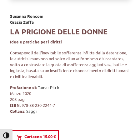
Susanna Ronconi
Grazia Zuffa
LA PRIGIONE DELLE DONNE
Idee e pratiche per i diritti
Consapevoli dell’inevitabile sofferenza inflitta dalla detenzione,
le autrici si muovono nel solco di un «riformismo disincantato»,
volto a contrastare la quota di «sofferenza aggiuntiva», inutile e
ingiusta, basata su un insufficiente riconoscimento di diritti umani
e civili inalienabili.
Prefazione di:
Tamar Pitch
Marzo 2020
208 pag
ISBN:
978-88-230-2244-7
Collana:
Saggi
Cartaceo 15.00 €
Attiva/disattiva alto contrasto