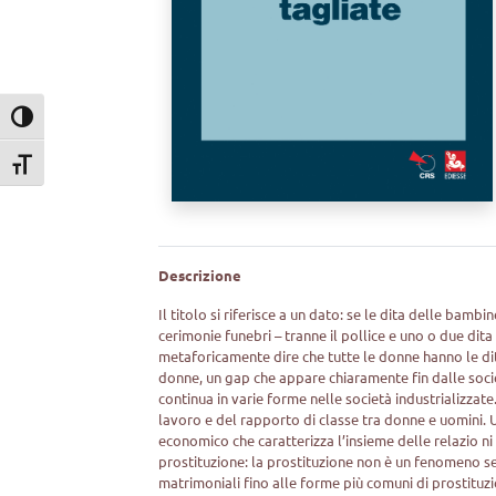
Attiva/disattiva alto contrasto
Attiva/disattiva dimensione testo
Descrizione
Il titolo si riferisce a un dato: se le dita delle b
cerimonie funebri – tranne il pollice e uno o due dit
metaforicamente dire che tutte le donne hanno le dit
donne, un gap che appare chiaramente fin dalle societ
continua in varie forme nelle società industrializzate.
lavoro e del rapporto di classe tra donne e uomini. 
economico che caratterizza l’insieme delle relazio ni
prostituzione: la prostituzione non è un fenomeno 
matrimoniali fino alle forme più comuni di prostituz