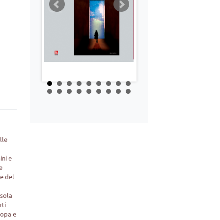
lle
ini e
e
le del
 sola
rti
ropa e