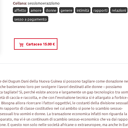
Collana:
sessismoerazzismo
affetto
amore
donne
genere
intimità
rapporti
relazioni
sesso a pagamento
Cartaceo 15.00 €
ambine dei Dugum Dani della Nuova Guinea si possono tagliare come donazione ne
a che basteranno loro per svolgere i lavori destinati alle donne – possiamo
a tagliate? Sì, perché esiste ancora e largamente un gap tecnologico tra uom
à di caccia e raccolta, e che con l’evoluzione tecnica si è allargato a forbice 
 Bisogna allora ricercare i fattori oggettivi, le costanti della divisione sessua
Un rapporto di classe costitutivo nel cui ambito si pone lo scambio sessuo-
 sessuali tra uomini e donne. La transazione economica infatti non riguarda la
separato, ma vi è un continuum di scambio sessuo-economico che va dai rappo
ione. E questo non solo nelle società africane o extraeuropee, ma anche in Eu