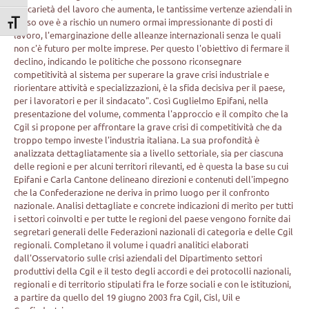
precarietà del lavoro che aumenta, le tantissime vertenze aziendali in
corso ove è a rischio un numero ormai impressionante di posti di
Attiva/disattiva dimensione testo
lavoro, l'emarginazione delle alleanze internazionali senza le quali
non c'è futuro per molte imprese. Per questo l'obiettivo di fermare il
declino, indicando le politiche che possono riconsegnare
competitività al sistema per superare la grave crisi industriale e
riorientare attività e specializzazioni, è la sfida decisiva per il paese,
per i lavoratori e per il sindacato". Così Guglielmo Epifani, nella
presentazione del volume, commenta l'approccio e il compito che la
Cgil si propone per affrontare la grave crisi di competitività che da
troppo tempo investe l'industria italiana. La sua profondità è
analizzata dettagliatamente sia a livello settoriale, sia per ciascuna
delle regioni e per alcuni territori rilevanti, ed è questa la base su cui
Epifani e Carla Cantone delineano direzioni e contenuti dell'impegno
che la Confederazione ne deriva in primo luogo per il confronto
nazionale. Analisi dettagliate e concrete indicazioni di merito per tutti
i settori coinvolti e per tutte le regioni del paese vengono fornite dai
segretari generali delle Federazioni nazionali di categoria e delle Cgil
regionali. Completano il volume i quadri analitici elaborati
dall'Osservatorio sulle crisi aziendali del Dipartimento settori
produttivi della Cgil e il testo degli accordi e dei protocolli nazionali,
regionali e di territorio stipulati fra le forze sociali e con le istituzioni,
a partire da quello del 19 giugno 2003 fra Cgil, Cisl, Uil e