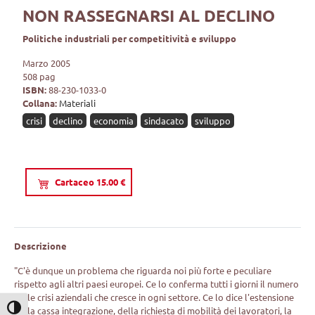
NON RASSEGNARSI AL DECLINO
Politiche industriali per competitività e sviluppo
Marzo 2005
508 pag
ISBN:
88-230-1033-0
Collana:
Materiali
crisi
declino
economia
sindacato
sviluppo
Cartaceo 15.00 €
Descrizione
"C'è dunque un problema che riguarda noi più forte e peculiare
rispetto agli altri paesi europei. Ce lo conferma tutti i giorni il numero
delle crisi aziendali che cresce in ogni settore. Ce lo dice l'estensione
Attiva/disattiva alto contrasto
della cassa integrazione, della richiesta di mobilità dei lavoratori, la