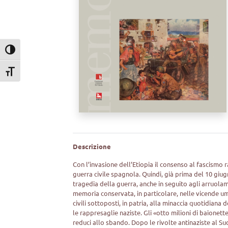
Attiva/disattiva alto contrasto
Attiva/disattiva dimensione testo
Descrizione
Con l’invasione dell’Etiopia il consenso al fascismo r
guerra civile spagnola. Quindi, già prima del 10 giu
tragedia della guerra, anche in seguito agli arruola
memoria conservata, in particolare, nelle vicende umane
civili sottoposti, in patria, alla minaccia quotidian
le rappresaglie naziste. Gli «otto milioni di baionette
reduci allo sbando. Dopo le rivolte antinaziste al Sud