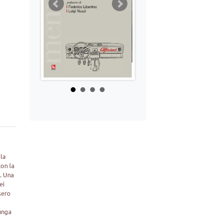
lla
con la
o. Una
ei
sero
lunga