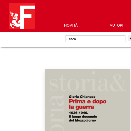
Skip
to
content
NOVITÀ
AUTORI
Futura
Cerca:
Editrice