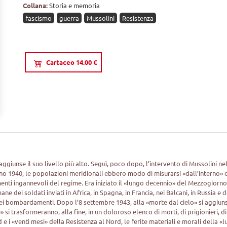
Collana:
Storia e memoria
fascismo
guerra
Mussolini
Resistenza
Cartaceo 14.00 €
aggiunse il suo livello più alto. Seguì, poco dopo, l’intervento di Mussolini ne
gno 1940, le popolazioni meridionali ebbero modo di misurarsi «dall’interno» 
menti ingannevoli del regime. Era iniziato il «lungo decennio» del Mezzogiorn
 dei soldati inviati in Africa, in Spagna, in Francia, nei Balcani, in Russia e d
a dei bombardamenti. Dopo l’8 settembre 1943, alla «morte dal cielo» si aggiun
» si trasformeranno, alla fine, in un doloroso elenco di morti, di prigionieri, di
 e i «venti mesi» della Resistenza al Nord, le ferite materiali e morali della «