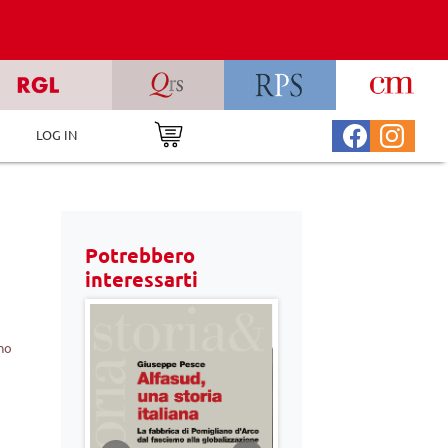
LOG IN
Potrebbero
interessarti
rno