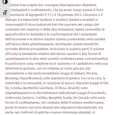
Attiva/disattiva alto contrasto
Il volume trae origine dal convegno internazionale «Razzismi,
discriminazioni e confinamenti», che ha avuto luogo presso il Polo
Attiva/disattiva dimensione testo
Universitario di Agrigento il 17 e il 18 gennaio 2013. L’incontro e il
dialogo tra importanti studiose e studiosi, italiani e stranieri, e
responsabili di Associazioni ed Enti che operano nel campo del
contrasto del razzismo e delle discriminazioni, hanno consentito di
approfondire le modalità e le trasformazioni che i mutamenti
dell’economia e le derive razziste stanno producendo nella società
nell’epoca della globalizzazione, declinando queste tematiche
secondo diverse prospettive. Articolato in quattro parti, il volume
affronta le tematiche relative alle derive razziste e alle forme di
razzializzazione in atto nelle società contemporanee, concentrandosi
in particolare: sulla relazione tra il razzismo e il capitalismo nella sua
dimensione globale, con un richiamo al ruolo giocato dal
colonialismo e dal postcolonialismo (saggi di Siebert, Pirrone,
Boutang, Papanikolaou); sulle questioni di genere, tra cui la cura, la
maternità e la sessualità, in relazione al lavoro migrante (saggi di Del
Re, Sciurba, Bartholini, Giordano, Di Rosa, Rinaldi); sulle
stigmatizzazioni e le discriminazioni istituzionali (saggi di Gucciardo,
Ambrosini, Santoro, Cuttitta, Borghini, Scalia, De Giorgi); sulle varie
forme di confinamento, nel contesto delle frontiere mediterranee,
poste in essere non solo dinanzi alle migrazioni internazionali, ma
anche nei confronti di antiche e nuove minoranze stanziali, in